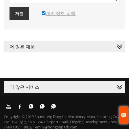
개인 정보 정책
제출
더 많은 제품
더 많은 서비스






Copyright © 2019 Shandong Dongtai Machinery Manufacturing Co.,
Ltd. 회사 주소 : No. 3843, Airport Road, Lingang Development Zone,
Jinan City. 이메일 : emily@dongtaipack.com