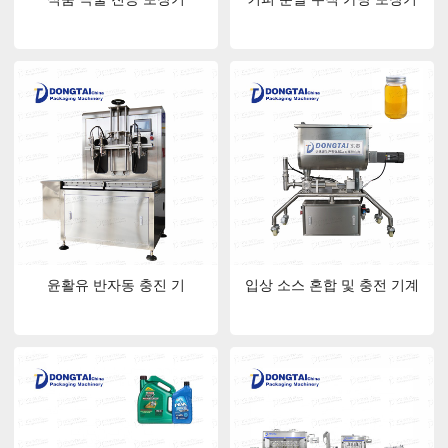
윤활유 반자동 충진 기
입상 소스 혼합 및 충전 기계