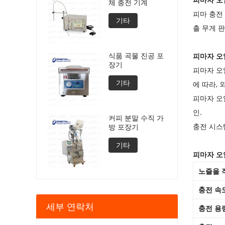
체 충전 기계
피마 충전 
기타
출 무게 
식품 곡물 진공 포
피마자 오
장기
피마자 오
기타
에 따라,
피마자 오
인.
커피 분말 수직 가
충전 시스
방 포장기
기타
피마자 오
노즐을 
충전 속
세부 연락처
충전 용