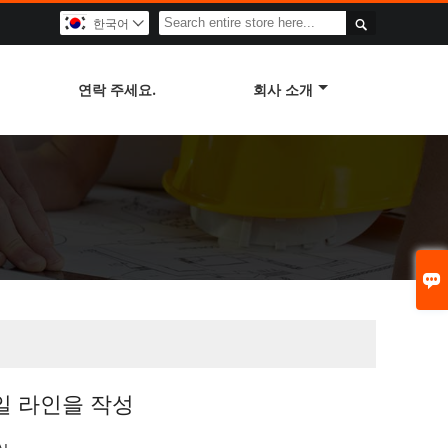

한국어

연락 주세요.
회사 소개

일 라인을 작성