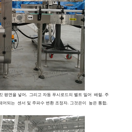
킷 평면을 넣어,
그리고 자동 푸시로드의 벨트 밀어
배럴.
주
해 제어되는
센서 및 주파수 변환 조정자.
그것은이
높은 통합,