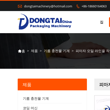

dongtaimachinery@hotmail.com
+86-18660164063

집
>
제품
>
기름 충전물 기계
>
피마자 오일 라인을 
홈

제품
피마
기름 충전물 기계
코딩 머신