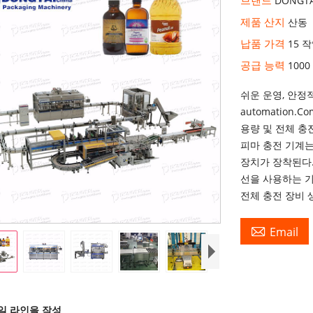
DONGTA
제품 산지
산동
납품 가격
15 
공급 능력
1000
쉬운 운영, 안정
automation.
용량 및 전체 
피마 충전 기계는
장치가 장착된다
선을 사용하는 기
전체 충전 장비 

Email
일 라인을 작성