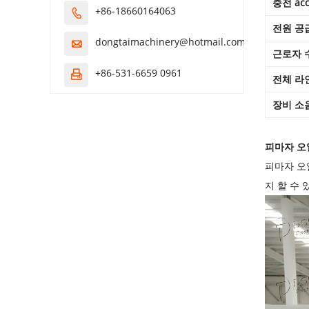
충전 acc
+86-18660164063

전원 공
dongtaimachinery@hotmail.com

근로자 
+86-531-6659 0961

전체 라
장비 소
피마자 오
피마자 오
지 할 수