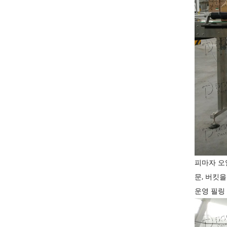
피마자 오
문, 버킷
운영 필링 