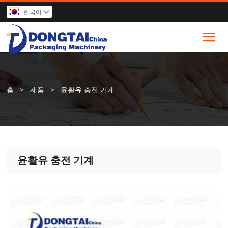
한국어

Tog
홈
>
제품
>
윤활유 충전 기계
윤활유 충전 기계