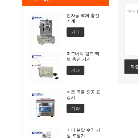
반자동 액체 충전
기계
기타
마그네틱 펌프 액
체 충전 기계
제
기타
식품 곡물 진공 포
장기
기타
커피 분말 수직 가
방 포장기