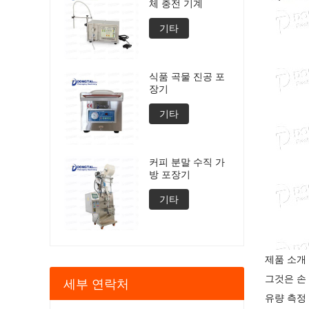
체 충전 기계
기타
식품 곡물 진공 포
장기
기타
커피 분말 수직 가
방 포장기
기타
제품 소개 
그것은 손 
세부 연락처
유량 측정