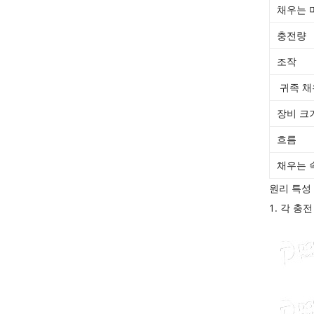
채우는 
충전량
조작
귀족 채
장비 크
흐름
채우는 
원리 특성 
1. 각 