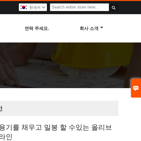

한국어

연락 주세요.
회사 소개

인
 용기를 채우고 밀봉 할 수있는 올리브
 라인