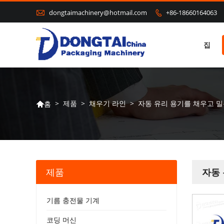

dongtaimachinery@hotmail.com
+86-18660164063

집
>
제품
>
채우기 라인
>
자동 유리 용기를 채우고 밀
홈

제품
자동 
기름 충전물 기계
코딩 머신