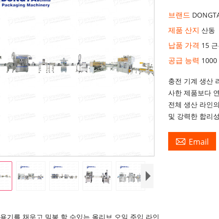
브랜드
DONGTA
제품 산지
산동
납품 가격
15 
공급 능력
1000
충전 기계 생산 
사한 제품보다 연
전체 생산 라인의
및 강력한 합리성

Email
 용기를 채우고 밀봉 할 수있는 올리브 오일 주입 라인